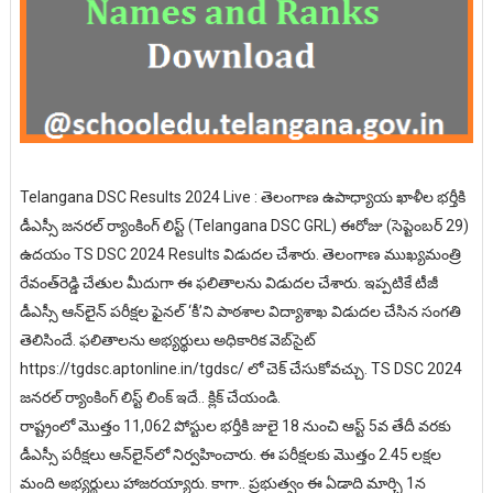
Telangana DSC Results 2024 Live : తెలంగాణ ఉపాధ్యాయ ఖాళీల భర్తీకి
డీఎస్సీ జనరల్‌ ర్యాంకింగ్‌ లిస్ట్‌ (Telangana DSC GRL) ఈరోజు (సెప్టెంబర్‌ 29)
ఉదయం TS DSC 2024 Results విడుదల చేశారు. తెలంగాణ ముఖ్యమంత్రి
రేవంత్‌రెడ్డి చేతుల మీదుగా ఈ ఫలితాలను విడుదల చేశారు. ఇప్పటికే టీజీ
డీఎస్సీ ఆన్‌లైన్‌ పరీక్షల ఫైనల్‌ ‘కీ’ని పాఠశాల విద్యాశాఖ విడుదల చేసిన సంగతి
తెలిసిందే. ఫలితాలను అభ్యర్థులు అధికారిక వెబ్‌సైట్‌
https://tgdsc.aptonline.in/tgdsc/ లో చెక్‌ చేసుకోవచ్చు. TS DSC 2024
జనరల్‌ ర్యాంకింగ్‌ లిస్ట్‌ లింక్‌ ఇదే.. క్లిక్‌ చేయండి.
రాష్ట్రంలో మొత్తం 11,062 పోస్టుల భర్తీకి జులై 18 నుంచి ఆస్ట్ 5వ తేదీ వరకు
డీఎస్సీ పరీక్షలు ఆన్‌లైన్‌లో నిర్వహించారు. ఈ పరీక్షలకు మొత్తం 2.45 లక్షల
మంది అభ్యర్థులు హాజరయ్యారు. కాగా.. ప్రభుత్వం ఈ ఏడాది మార్చి 1న