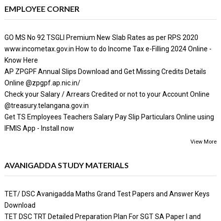
EMPLOYEE CORNER
GO MS No 92 TSGLI Premium New Slab Rates as per RPS 2020
www.incometax.gov.in How to do Income Tax e-Filling 2024 Online -
Know Here
AP ZPGPF Annual Slips Download and Get Missing Credits Details
Online @zpgpf.ap.nic.in/
Check your Salary / Arrears Credited or not to your Account Online
@treasury.telangana.gov.in
Get TS Employees Teachers Salary Pay Slip Particulars Online using
IFMIS App - Install now
View More
AVANIGADDA STUDY MATERIALS
TET/ DSC Avanigadda Maths Grand Test Papers and Answer Keys
Download
TET DSC TRT Detailed Preparation Plan For SGT SA Paper I and