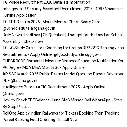
TG Police Recruitment 2026 Detailed Information
mha.gov.in IB Security Assistant Recruitment 2025 | 4987 Vacancies
| Online Application
TG TET Results 2025 | Marks Memo | Check Score Card
@Schooledu.telangana.gov.in
Daily News Headlines | GK Question | Thought for the Day For School
Assembly - Check now
TG BC Study Circle Free Coaching for Groups RRB SSC Banking Jobs
Recruitments - Apply Online @tgbcstudycircle.cgg.gov.in
OUPGRRCDE Osmania University Distance Education Notification for
PG Degree MCA MBA M.Sc B.Sc - Apply Online
AP SSC March 2026 Public Exams Model Question Papers Download
PDF @bse.ap.gov.in
Intelligence Bureau ACIO Recruitment 2025 - Apply Online
@mha.gov.in
How to Check EPF Balance Using SMS Missed Call WhatsApp - Step
By Step Process
RailOne App by Indian Railways for Tickets Booking Train Tracking
Parcel Booking Food Ordering - Install Now