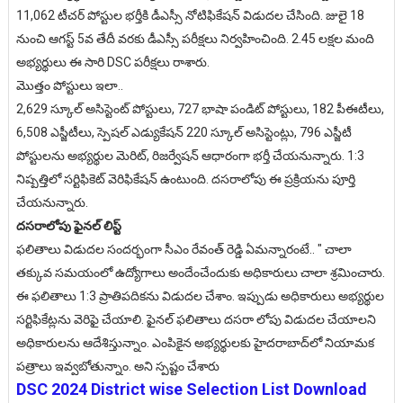
11,062 టీచర్ పోస్టుల భర్తీకి డీఎస్సీ నోటిఫికేషన్ విడుదల చేసింది. జులై 18
నుంచి ఆగస్ట్ 5వ తేదీ వరకు డీఎస్సీ పరీక్షలు నిర్వహించింది. 2.45 లక్షల మంది
అభ్యర్థులు ఈ సారి DSC పరీక్షలు రాశారు.
మొత్తం పోస్టులు ఇలా..
2,629 స్కూల్ అసిస్టెంట్ పోస్టులు, 727 భాషా పండిట్‌ పోస్టులు, 182 పీఈటీలు,
6,508 ఎస్జీటీలు, స్పెషల్ ఎడ్యుకేషన్ 220 స్కూల్ అసిస్టెంట్లు, 796 ఎస్జీటీ
పోస్టులను అభ్యర్థుల మెరిట్, రిజర్వేషన్ ఆధారంగా భర్తీ చేయనున్నారు. 1:3
నిష్పత్తిలో సర్టిఫికెట్‌ వెరిఫికేషన్‌ ఉంటుంది. దసరాలోపు ఈ ప్రక్రియను పూర్తి
చేయనున్నారు.
దసరాలోపు ఫైనల్‌ లిస్ట్‌
ఫలితాలు విడుదల సందర్భంగా సీఎం రేవంత్ రెడ్డి ఏమన్నారంటే.. " చాలా
తక్కువ సమయంలో ఉద్యోగాలు అందేంచేందుకు అధికారులు చాలా శ్రమించారు.
ఈ ఫలితాలు 1:3 ప్రాతిపదికను విడుదల చేశాం. ఇప్పుడు అధికారులు అభ్యర్థుల
సర్టిఫికేట్లను వెరిఫై చేయాలి. ఫైనల్‌ ఫలితాలు దసరా లోపు విడుదల చేయాలని
అధికారులను ఆదేశిస్తున్నాం. ఎంపికైన అభ్యర్థులకు హైదరాబాద్‌లో నియామక
పత్రాలు ఇవ్వబోతున్నాం. అని స్పష్టం చేశారు
DSC 2024 District wise Selection List Download